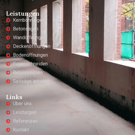
Leistungen
Kernbohrungen
Betonsägen
Wandöffnungen
Deckenöffnungen
Bodenöffnungen
Fugenschneiden
Betonpressen
Seilsäge arbeiten
Links
Über uns
Leistungen
Referenzen
Kontakt