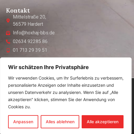
Kontakt
Mittelstraße 20,
56579 Hardert
Info@hoxhaj-bbs.de
02634 92285 86
01 713 29 39 51
Wir schätzen Ihre Privatsphäre
Wir verwenden Cookies, um Ihr Surferlebnis zu verbessern,
personalisierte Anzeigen oder Inhalte einzusetzen und
© Hoxhaj Beton Bohr & Säge Technik – Alle Rechte
unseren Datenverkehr zu analysieren. Wenn Sie auf „Alle
vorbehalten!
akzeptieren" klicken, stimmen Sie der Anwendung von
Impressum
Cookies zu.
Datenschutzarklerung
Anpassen
Alles ablehnen
Alle akzeptieren
Eine Website von: